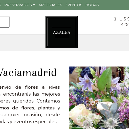
S
PRESERVADOS
ARTIFICIALES
EVENTOS
BODAS
L-S 
14:0
s Vaciamadrid
envío de flores a Rivas
a
encontrarás las mejores
seres queridos. Contamos
amos de flores, plantas y
ualquier ocasión, desde
das y eventos especiales.