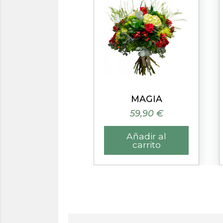
Vista rápida
Vista rápida
FRESITA
MAGIA
41,90 €
59,90 €
Añadir al
Añadir al
carrito
carrito