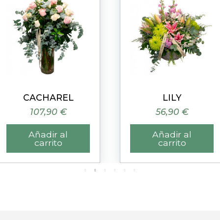
Vista rápida
Vista rápida
CACHAREL
LILY
107,90 €
56,90 €
Añadir al
Añadir al
carrito
carrito