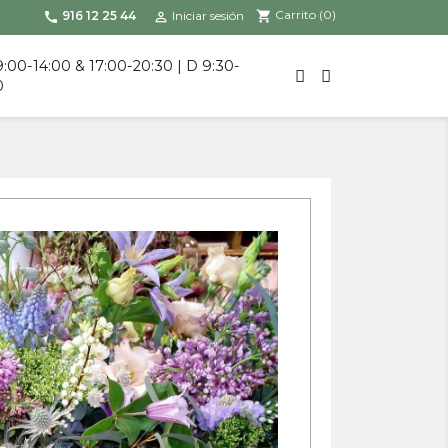
Carrito
(0)
shopping_cart
916 12 25 44
Iniciar sesión
call

9:00-14:00 & 17:00-20:30 | D 9:30-
0