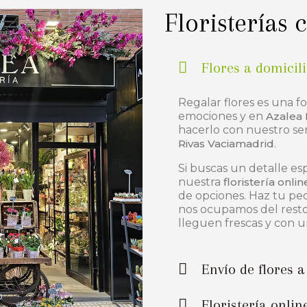
Floristerías 
Flores a domicil
Regalar flores es una f
emociones y en
Azalea 
hacerlo con nuestro se
Rivas Vaciamadrid
.
Si buscas un detalle es
nuestra
floristería onlin
de opciones. Haz tu ped
nos ocupamos del resto
lleguen frescas y con 
Envío de flores 
Floristería onli