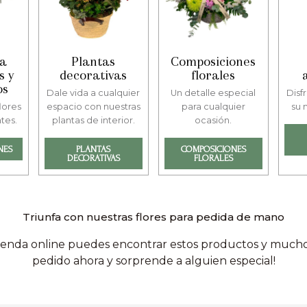
ra
Plantas
Composiciones
s y
decorativas
florales
os
Dale vida a cualquier
Un detalle especial
Disfr
lores
espacio con nuestras
para cualquier
su 
tes.
plantas de interior.
ocasión.
NES
PLANTAS
COMPOSICIONES
DECORATIVAS
FLORALES
Triunfa con nuestras flores para pedida de mano
ienda online puedes encontrar estos productos y mucho
pedido ahora y sorprende a alguien especial!