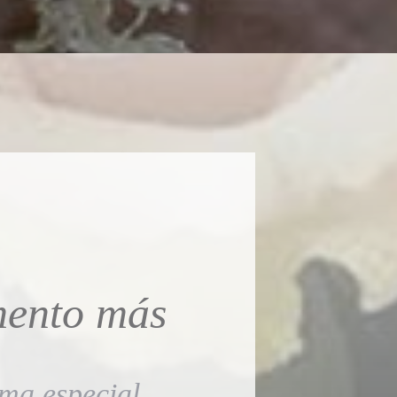
mento más
ma especial