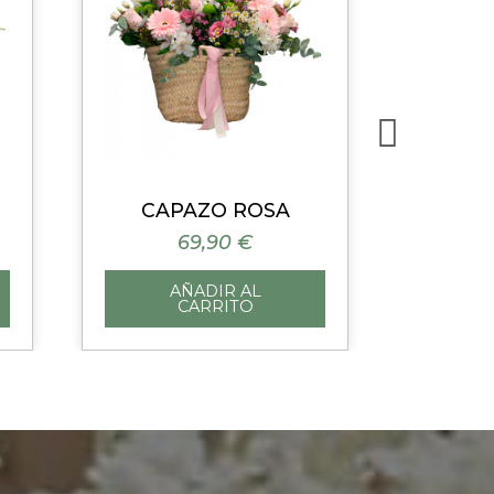
Vista rápida
CAPAZO ROSA
CENT
69,90 €
AÑADIR AL
CARRITO