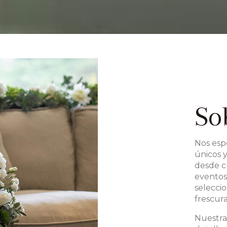
So
Nos espe
únicos y
desde c
eventos
selecci
frescur
Nuestra 