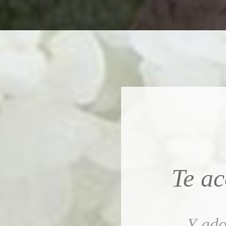
Te a
Y ado