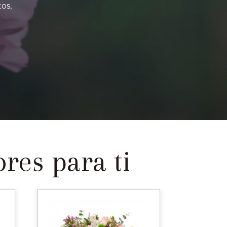
os,
res para ti