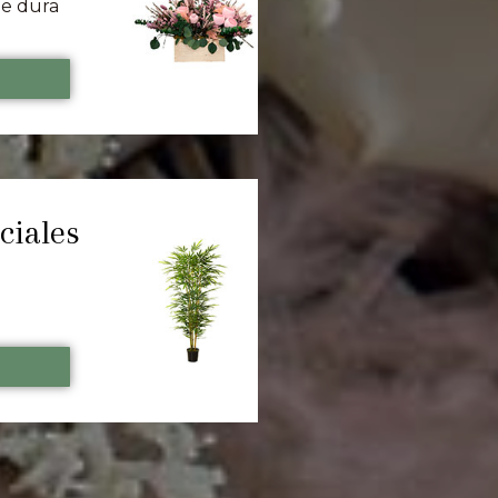
ue dura
S
ciales