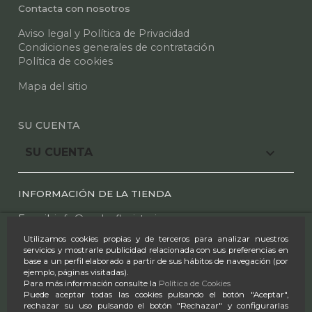
Contacta con nosotros
Aviso legal y Política de Privacidad
Condiciones generales de contratación
Política de cookies
Mapa del sitio
SU CUENTA

SU CUENTA
INFORMACIÓN DE LA TIENDA
E mail:
info@azaleafloristeria.com
Utilizamos cookies propias y de terceros para analizar nuestros
Tel.:
91 612 25 44
-
91 610 00 97
servicios y mostrarle publicidad relacionada con sus preferencias en
base a un perfil elaborado a partir de sus hábitos de navegación (por
Horario:
ejemplo, páginas visitadas).
Para más información consulte la
Política de Cookies
L-S 9:00-14:00 & 17:00-20:30
Puede aceptar todas las cookies pulsando el botón "Aceptar",
rechazar su uso pulsando el botón "Rechazar" y configurarlas
D 9:30-14:00