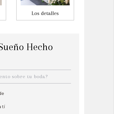
Los detalles
 Sueño Hecho
ento sobre tu boda?
de
 tí