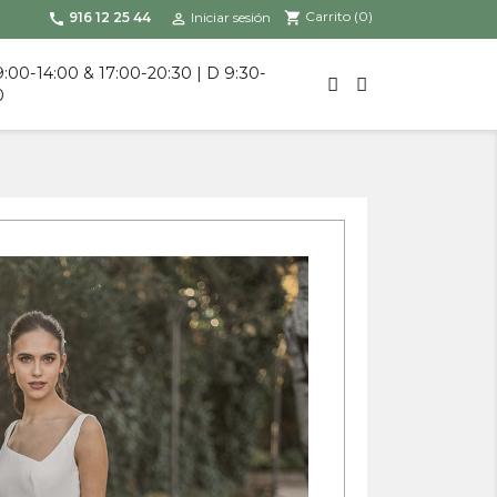
Carrito
(0)
shopping_cart
916 12 25 44
Iniciar sesión
call

9:00-14:00 & 17:00-20:30 | D 9:30-
0