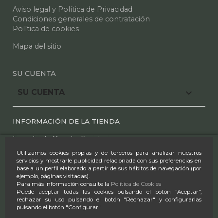
Aviso legal y Política de Privacidad
Condiciones generales de contratación
Política de cookies
Mapa del sitio
SU CUENTA

SU CUENTA
INFORMACIÓN DE LA TIENDA
E mail:
info@azaleafloristeria.com
Utilizamos cookies propias y de terceros para analizar nuestros
Tel.:
91 612 25 44
-
91 610 00 97
servicios y mostrarle publicidad relacionada con sus preferencias en
base a un perfil elaborado a partir de sus hábitos de navegación (por
Horario:
ejemplo, páginas visitadas).
Para más información consulte la
Política de Cookies
L-S 9:00-14:00 & 17:00-20:30
Puede aceptar todas las cookies pulsando el botón "Aceptar",
rechazar su uso pulsando el botón "Rechazar" y configurarlas
D 9:30-14:00
pulsando el botón "Configurar".