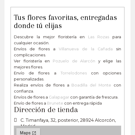
Tus flores favoritas, entregadas
donde tú elijas
Descubre la mejor floristería en
Las Rozas
para
cualquier ocasión.
Envíos de flores a
Villanueva de la Cañada
sin
complicaciones.
Ver floristería en
Pozuelo de Alarcón
y elige las
mejores flores.
Envío de flores a
Torrelodones
con opciones
personalizadas.
Realiza envíos de flores a
Boadilla del Monte
con
confianza.
Envíos de flores a
Galapagar
con garantía de frescura.
Envío de flores a
Brunete
con entrega rápida
Dirección de tienda
C. Timanfaya, 32, posterior, 28924 Alcorcón,
Madrid