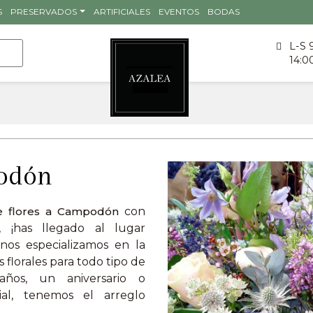
S
PRESERVADOS
ARTIFICIALES
EVENTOS
BODAS
L-S 
14:0
podón
e flores a Campodón
con
s, ¡has llegado al lugar
 nos especializamos en la
 florales para todo tipo de
ños, un aniversario o
al, tenemos el arreglo