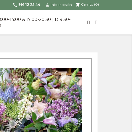
Carrito
(0)
shopping_cart
916 12 25 44
Iniciar sesión
call

9:00-14:00 & 17:00-20:30 | D 9:30-
0