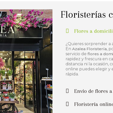
Floristerías 
Flores a domici
¿Quieres sorprender a 
En
Azalea Floristería
, p
servicio de
flores a dom
rapidez y frescura en c
distancia ni la ocasión
online puedes elegir y e
rápida.
Envío de flores
Floristería onl