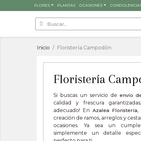
FLORES
PLANTAS
OCASIONES
CONDOLENCIA
Inicio
Floristería Campodón
Floristería Cam
Si buscas un servicio de
envío d
calidad y frescura garantizada
adecuado! En
Azalea Floristería
,
creación de ramos, arreglos y cestas
ocasiones. Ya sea un cumplea
simplemente un detalle especi
perfecto para ti.