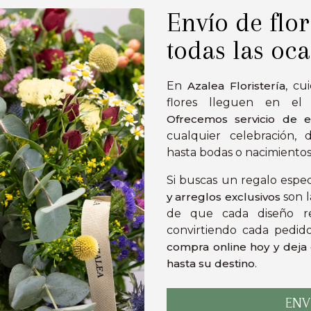
Envío de flor
todas las oc
En
Azalea Floristería
, cu
flores lleguen en el
Ofrecemos servicio de
cualquier celebración, 
hasta bodas o nacimientos
Si buscas un regalo espec
y arreglos exclusivos
son l
de que cada diseño ref
convirtiendo cada pedid
compra online hoy y deja
hasta su destino
.
ENV