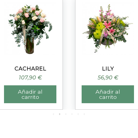
Vista rápida
Vista rápida
CACHAREL
LILY
107,90 €
56,90 €
Añadir al
Añadir al
carrito
carrito