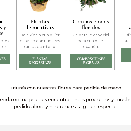
ra
Plantas
Composiciones
s y
decorativas
florales
os
Dale vida a cualquier
Un detalle especial
Disfr
lores
espacio con nuestras
para cualquier
su 
tes.
plantas de interior.
ocasión.
NES
PLANTAS
COMPOSICIONES
DECORATIVAS
FLORALES
Triunfa con nuestras flores para pedida de mano
ienda online puedes encontrar estos productos y mucho
pedido ahora y sorprende a alguien especial!