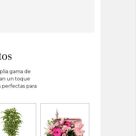
tos
lia gama de
rtan un toque
s perfectas para