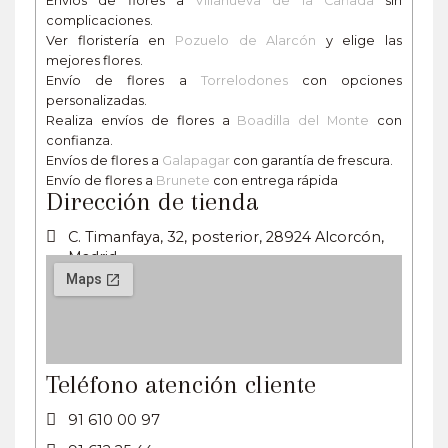
Envíos de flores a
Villanueva de la Cañada
sin
complicaciones.
Ver floristería en
Pozuelo de Alarcón
y elige las
mejores flores.
Envío de flores a
Torrelodones
con opciones
personalizadas.
Realiza envíos de flores a
Boadilla del Monte
con
confianza.
Envíos de flores a
Galapagar
con garantía de frescura.
Envío de flores a
Brunete
con entrega rápida
Dirección de tienda
C. Timanfaya, 32, posterior, 28924 Alcorcón,
Madrid
Teléfono atención cliente
91 610 00 97