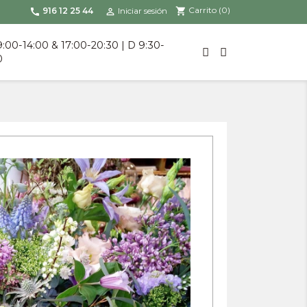
Carrito
(0)
shopping_cart
916 12 25 44
Iniciar sesión
call

9:00-14:00 & 17:00-20:30 | D 9:30-
0