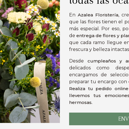
En
Azalea Floristería
, cr
que las flores tienen el
más especial. Por eso, po
de
entrega de flores y pl
que cada ramo llegue en 
frescura y belleza intactas
Desde
cumpleaños y ani
delicados como despe
encargamos de seleccio
preparar tu encargo con e
Realiza tu pedido onlin
llevemos tus emocione
hermosas.
ENV