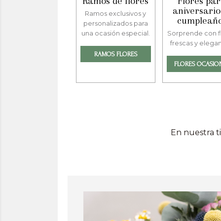
Ramos de flores
Flores pa
aniversario
Ramos exclusivos y
cumpleañ
personalizados para
una ocasión especial.
Sorprende con f
frescas y elegan
RAMOS FLORES
FLORES OCASIO
En nuestra t