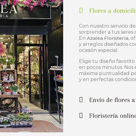
Flores a domici
Con nuestro servicio d
sorprender a tus seres 
En
Azalea Floristería
, o
y arreglos diseñados co
ocasión especial.
Elige tu diseño favorit
en pocos minutos. Nos 
máxima puntualidad par
y en perfectas condicio
Envío de flores
Floristería onli