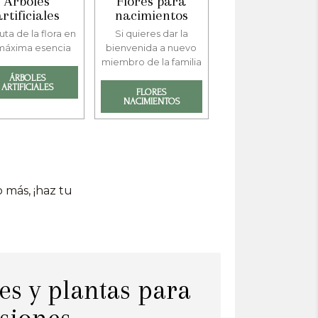
Árboles
Flores para
artificiales
nacimientos
uta de la flora en
Si quieres dar la
máxima esencia
bienvenida a nuevo
miembro de la familia
ÁRBOLES
ARTIFICIALES
FLORES
NACIMIENTOS
 más, ¡haz tu
es y plantas para
asiones