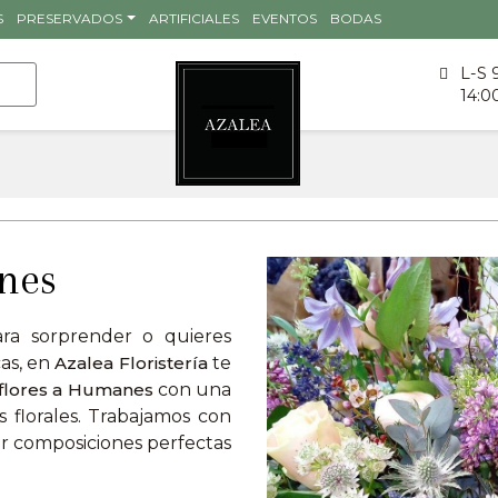
S
PRESERVADOS
ARTIFICIALES
EVENTOS
BODAS
L-S 
14:0
nes
ara sorprender o quieres
cas, en
Azalea Floristería
te
 flores a Humanes
con una
 florales. Trabajamos con
ear composiciones perfectas