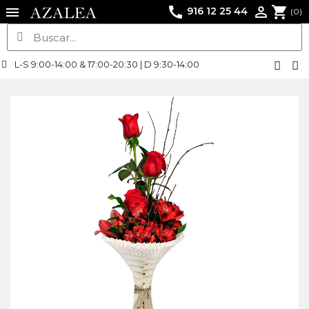
call
shopping_cart

916 12 25 44
(0)
L-S 9:00-14:00 & 17:00-20:30 | D 9:30-14:00