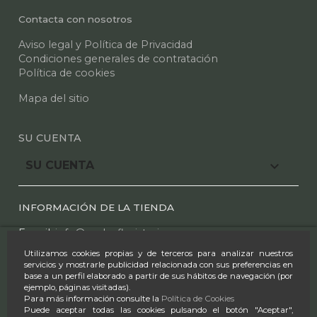
Contacta con nosotros
Aviso legal y Política de Privacidad
Condiciones generales de contratación
Política de cookies
Mapa del sitio
SU CUENTA

SU CUENTA
INFORMACIÓN DE LA TIENDA
E mail:
info@azaleafloristeria.com
Utilizamos cookies propias y de terceros para analizar nuestros
Tel.:
91 612 25 44
-
91 610 00 97
servicios y mostrarle publicidad relacionada con sus preferencias en
base a un perfil elaborado a partir de sus hábitos de navegación (por
Horario:
ejemplo, páginas visitadas).
Para más información consulte la
Política de Cookies
L-S 9:00-14:00 & 17:00-20:30
Puede aceptar todas las cookies pulsando el botón "Aceptar",