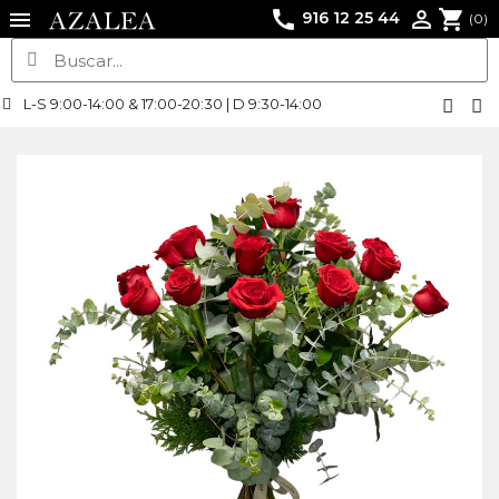
call
shopping_cart

916 12 25 44
(0)
L-S 9:00-14:00 & 17:00-20:30 | D 9:30-14:00