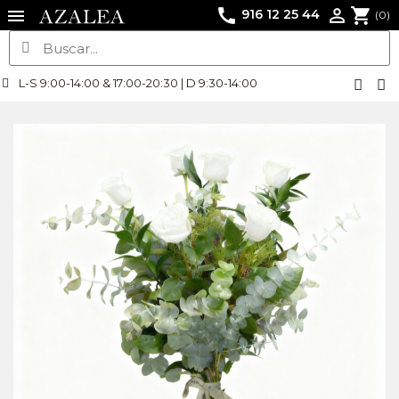
call
shopping_cart

916 12 25 44
(0)
L-S 9:00-14:00 & 17:00-20:30 | D 9:30-14:00