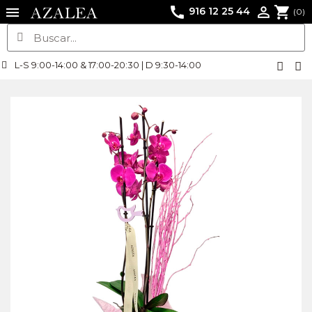
call
shopping_cart

916 12 25 44
(0)
L-S 9:00-14:00 & 17:00-20:30 | D 9:30-14:00