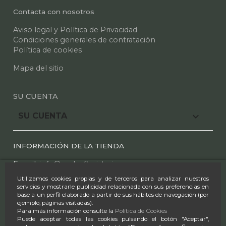
Contacta con nosotros
Aviso legal y Política de Privacidad
Condiciones generales de contratación
Política de cookies
Mapa del sitio
SU CUENTA

SU CUENTA
INFORMACIÓN DE LA TIENDA
E mail:
info@azaleafloristeria.com
Utilizamos cookies propias y de terceros para analizar nuestros
Tel.:
91 612 25 44
-
91 610 00 97
servicios y mostrarle publicidad relacionada con sus preferencias en
base a un perfil elaborado a partir de sus hábitos de navegación (por
Horario:
ejemplo, páginas visitadas).
Para más información consulte la
Política de Cookies
L-S 9:00-14:00 & 17:00-20:30
Puede aceptar todas las cookies pulsando el botón "Aceptar",