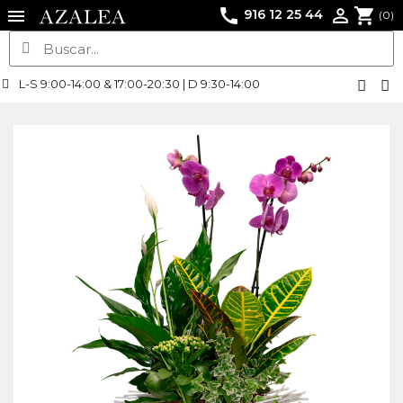
call
shopping_cart

916 12 25 44
(0)
L-S 9:00-14:00 & 17:00-20:30 | D 9:30-14:00