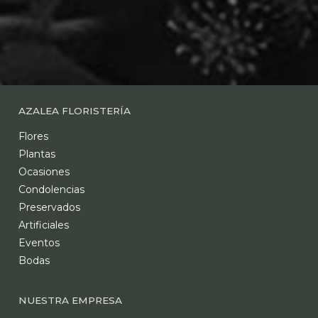
AZALEA FLORISTERÍA
Flores
Plantas
Ocasiones
Condolencias
Preservados
Artificiales
Eventos
Bodas
NUESTRA EMPRESA