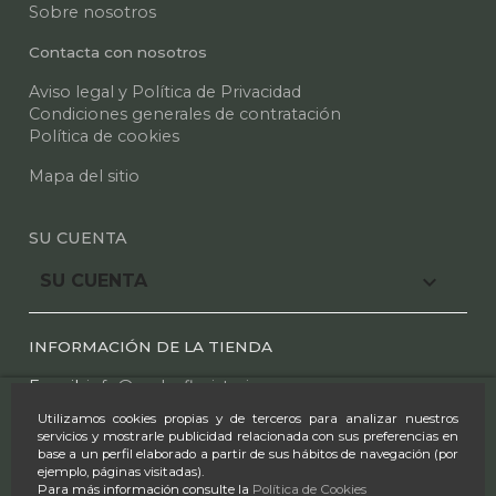
Sobre nosotros
Contacta con nosotros
Aviso legal y Política de Privacidad
Condiciones generales de contratación
Política de cookies
Mapa del sitio
SU CUENTA

SU CUENTA
INFORMACIÓN DE LA TIENDA
E mail:
info@azaleafloristeria.com
Utilizamos cookies propias y de terceros para analizar nuestros
Tel.:
91 612 25 44
-
91 610 00 97
servicios y mostrarle publicidad relacionada con sus preferencias en
base a un perfil elaborado a partir de sus hábitos de navegación (por
Horario:
ejemplo, páginas visitadas).
Para más información consulte la
Política de Cookies