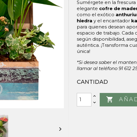
Sumérgete en la frescura 
elegante
cofre de made
como el exótico
anthuri
hiedra
y el encantador
ka
para quienes desean apor
espacio de trabajo. Cada
según disponibilidad, ase
auténtica. ¡Transforma cu
única!
*Si desea saber el manten
llamar al teléfono 91 612 2
CANTIDAD

AÑAD
