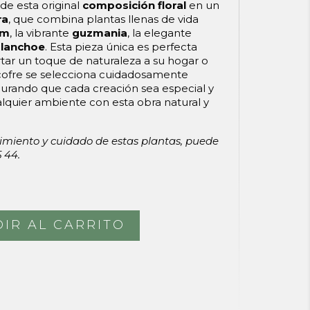
de esta original
composición floral
en un
ra
, que combina plantas llenas de vida
um
, la vibrante
guzmania
, la elegante
lanchoe
. Esta pieza única es perfecta
tar un toque de naturaleza a su hogar o
 cofre se selecciona cuidadosamente
gurando que cada creación sea especial y
alquier ambiente con esta obra natural y
imiento y cuidado de estas plantas, puede
5 44.
IR AL CARRITO