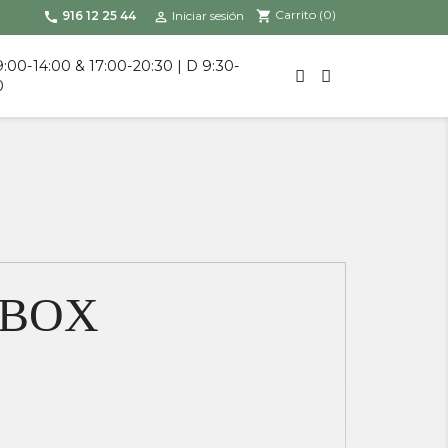
Carrito
(0)
shopping_cart
916 12 25 44
Iniciar sesión
call

9:00-14:00 & 17:00-20:30 | D 9:30-
0
 BOX