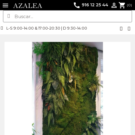
call
shopping_cart

916 12 25 44
(0)
L-S 9:00-14:00 & 17:00-20:30 | D 9:30-14:00