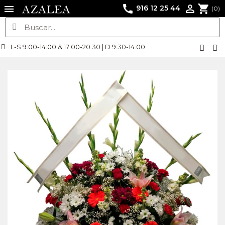
call
shopping_cart

916 12 25 44
(0)
L-S 9:00-14:00 & 17:00-20:30 | D 9:30-14:00