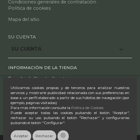
Condiciones generales de contratación
Política de cookies
Mapa del sitio
SU CUENTA

SU CUENTA
INFORMACIÓN DE LA TIENDA
E mail:
info@azaleafloristeria.com
Utilizamos cookies propias y de terceros para analizar nuestros
Tel.:
91 612 25 44
-
91 610 00 97
servicios y mostrarle publicidad relacionada con sus preferencias en
base a un perfil elaborado a partir de sus hábitos de navegación (por
Horario:
ejemplo, páginas visitadas).
Para más información consulte la
Política de Cookies
L-S 9:00-14:00 & 17:00-20:30
Puede aceptar todas las cookies pulsando el botón "Aceptar",
rechazar su uso pulsando el botón "Rechazar" y configurarlas
D 9:30-14:00
pulsando el botón "Configurar".
Aceptar
Rechazar