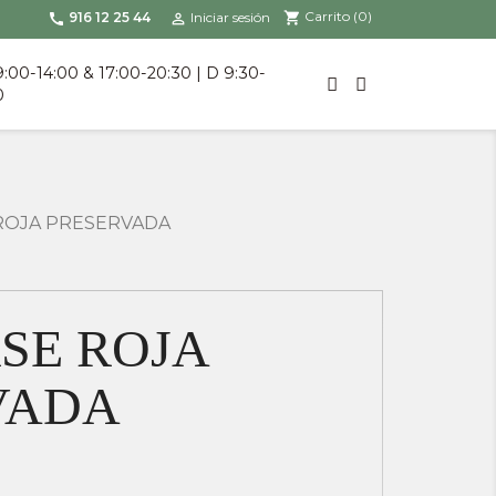
Carrito
(0)
shopping_cart
916 12 25 44
Iniciar sesión
call

9:00-14:00 & 17:00-20:30 | D 9:30-
0
ROJA PRESERVADA
SE ROJA
VADA