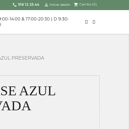
Carrito
(0)
shopping_cart
916 12 25 44
Iniciar sesión
call

9:00-14:00 & 17:00-20:30 | D 9:30-
0
AZUL PRESERVADA
SE AZUL
VADA