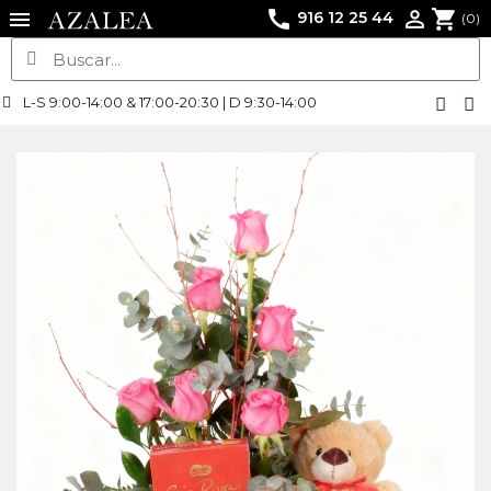
call
shopping_cart

916 12 25 44
(0)
L-S 9:00-14:00 & 17:00-20:30 | D 9:30-14:00