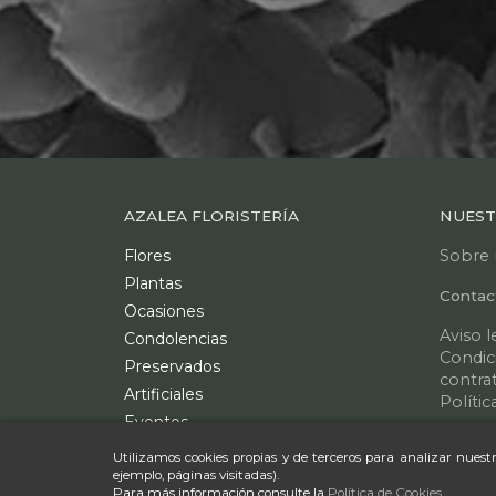
AZALEA FLORISTERÍA
NUEST
Flores
Sobre 
Plantas
Contac
Ocasiones
Aviso l
Condolencias
Condic
Preservados
contra
Artificiales
Polític
Eventos
Mapa de
Bodas
Utilizamos cookies propias y de terceros para analizar nuestr
ejemplo, páginas visitadas).
Para más información consulte la
Política de Cookies