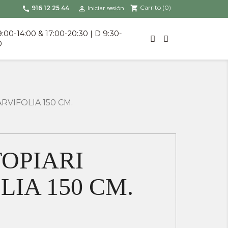
Carrito
(0)
shopping_cart
916 12 25 44
Iniciar sesión
call

9:00-14:00 & 17:00-20:30 | D 9:30-
0
RVIFOLIA 150 CM.
OPIARI
LIA 150 CM.