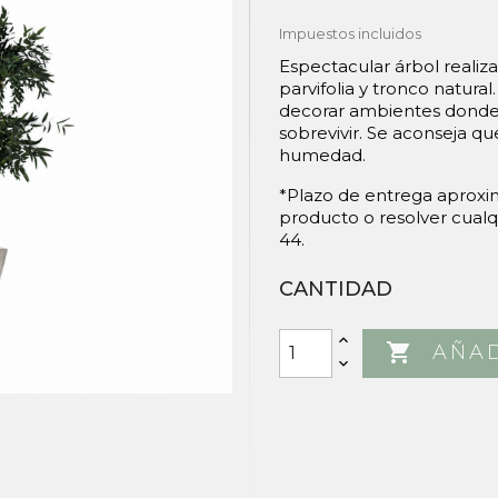
Impuestos incluidos
Espectacular árbol realiz
parvifolia y tronco natura
decorar ambientes donde 
sobrevivir. Se aconseja que
humedad.
*Plazo de entrega aproxi
producto o resolver cualq
44.
CANTIDAD

AÑAD