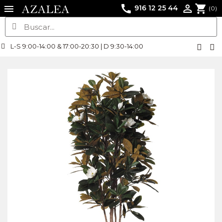
call
shopping_cart

916 12 25 44
(0)
L-S 9:00-14:00 & 17:00-20:30 | D 9:30-14:00