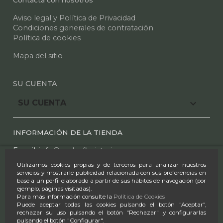
Contacta con nosotros
Aviso legal y Política de Privacidad
Condiciones generales de contratación
Política de cookies
Mapa del sitio
SU CUENTA

SU CUENTA
INFORMACIÓN DE LA TIENDA
E mail:
info@azaleafloristeria.com
Utilizamos cookies propias y de terceros para analizar nuestros
Tel.:
91 612 25 44
-
91 610 00 97
servicios y mostrarle publicidad relacionada con sus preferencias en
base a un perfil elaborado a partir de sus hábitos de navegación (por
Horario:
ejemplo, páginas visitadas).
Para más información consulte la
Política de Cookies
L-S 9:00-14:00 & 17:00-20:30
Puede aceptar todas las cookies pulsando el botón "Aceptar",
rechazar su uso pulsando el botón "Rechazar" y configurarlas
D 9:30-14:00
pulsando el botón "Configurar".